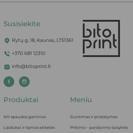
Susisiekite
Rytų g. 18, Kaunas, LT51361
+370 681 12310
info@bitoprint.lt
Produktai
Meniu
Kiti spaudos gaminiai
Siuntimas ir pristatymas
Lipdukai ir lipnios etiketės
Pirkimo – pardavimo taisyklės