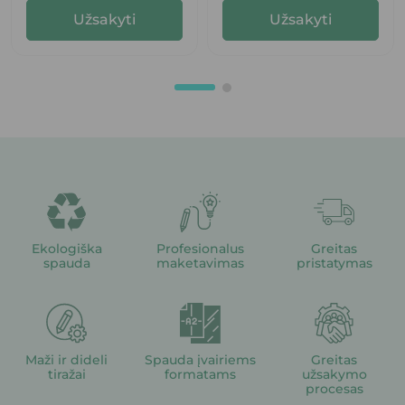
Užsakyti
Užsakyti
Ekologiška
Profesionalus
Greitas
spauda
maketavimas
pristatymas
Maži ir dideli
Spauda įvairiems
Greitas
tiražai
formatams
užsakymo
procesas