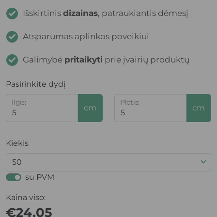
Išskirtinis 
dizainas
, patraukiantis dėmesį
Atsparumas aplinkos poveikiui
Galimybė 
pritaikyti
 prie įvairių produktų
Pasirinkite dydį
Ilgis:
Plotis:
cm
cm
Kiekis
50
su PVM
Kaina viso:
€
24.05