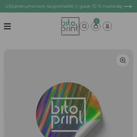
Užsiprenumeruok naujienlaiškį
ir gauk 10 % nuolaidą
0
Main Navigation