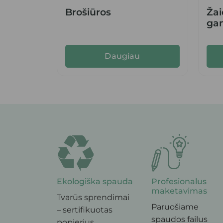
Brošiūros
Žai
ga
Daugiau
Ekologiška spauda
Profesionalus
maketavimas
Tvarūs sprendimai
Paruošiame
– sertifikuotas
spaudos failus
popierius,