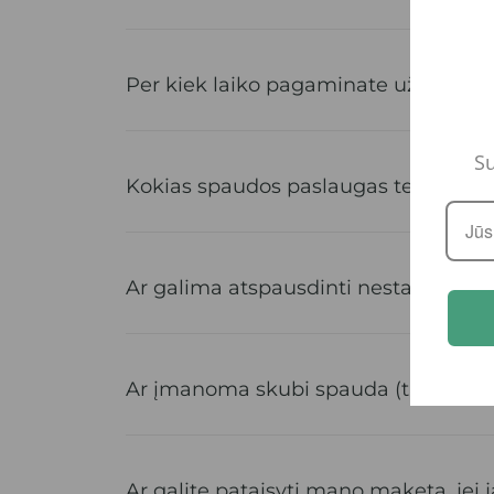
Per kiek laiko pagaminate užsakym
Su
Kokias spaudos paslaugas teikiate?
Ar galima atspausdinti nestandartin
Ar įmanoma skubi spauda (tą pačią di
Ar galite pataisyti mano maketą, jei 