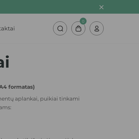
0
aktai
ai
A4 formatas)
ntų aplankai, puikiai tinkami
lams: