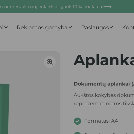
renumeruok naujienlaiškį
ir gauk 10 % nuolaidą
ai
Reklamos gamyba
Paslaugos
Kont
Aplank
Dokumentų aplankai (
Aukštos kokybės dokume
reprezentaciniams tiks
Formatas: A4