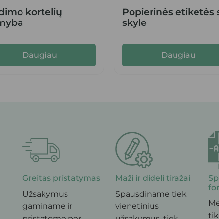
dimo kortelių
Popierinės etiketės 
myba
skyle
Daugiau
Daugiau
Greitas pristatymas
Maži ir dideli tiražai
Sp
fo
Užsakymus
Spausdiname tiek
Me
gaminame ir
vienetinius
tik
pristatome per
užsakymus, tiek