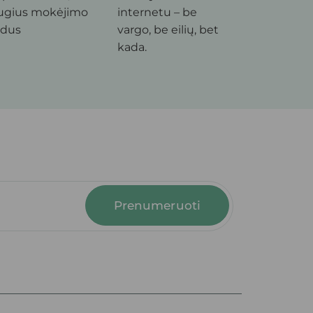
ugius mokėjimo
internetu – be
dus
vargo, be eilių, bet
kada.