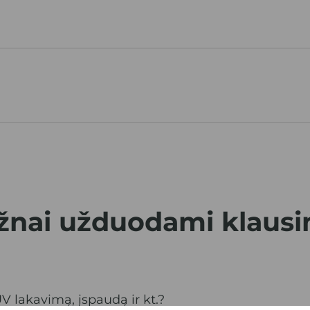
žnai užduodami
klausi
UV lakavimą, įspaudą ir kt.?