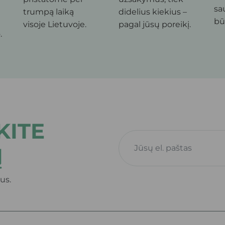
sa
trumpą laiką
didelius kiekius –
bū
visoje Lietuvoje.
pagal jūsų poreikį.
.
ITE
Į
us.