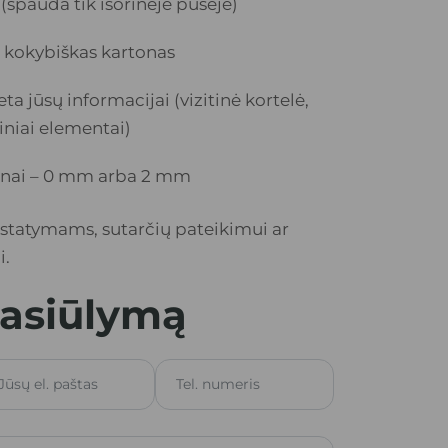
(spauda tik išorinėje pusėje)
 kokybiškas kartonas
a jūsų informacijai (vizitinė kortelė, 
iniai elementai)
tinai – 0 mm arba 2 mm
istatymams, sutarčių pateikimui ar
i.
pasiūlymą