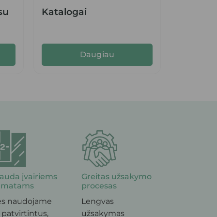
su
Katalogai
Daugiau
auda įvairiems
Greitas užsakymo
rmatams
procesas
s naudojame
Lengvas
 patvirtintus,
užsakymas