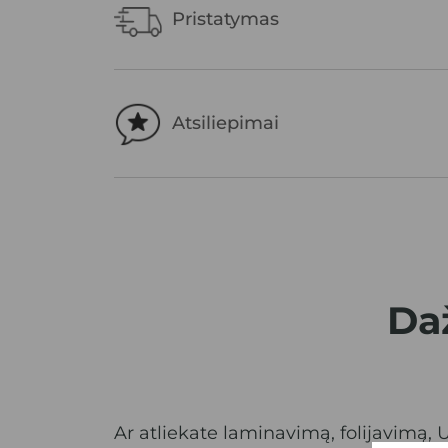
Pristatymas
Atsiliepimai
Da
Ar atliekate laminavimą, folijavimą, 