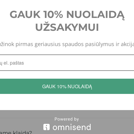
GAUK 10% NUOLAIDĄ
ą?
UŽSAKYMUI
žinok pirmas geriausius spaudos pasiūlymus ir akcij
ius formatus?
GAUK 10% NUOLAIDĄ
eną / per 24 val.)?
jame klaida?